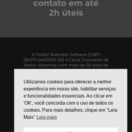
contato em até
2h úteis
A Forbiz Business Sofware (CNPJ
09.071.049/0001-00) é Canal Diamante da
Senior Sistemas com mais de 30 anos de
experiência e mais de 95% de satisfação de
suporte a seus clientes.
Utilizamos cookies para oferecer a melhor
experiência em nosso site, habilitar serviços
e funcionalidades essenciais. Ao clicar em
'OK', você concorda com o uso de todos os
cookies. Para mais detalhes, clique em "Leia
Mais"
Leia mais