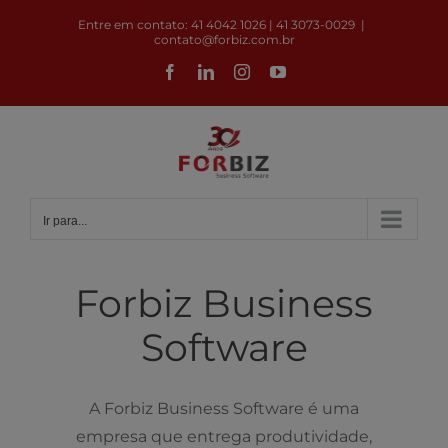
Ir
Entre em contato: 41 4042 1026 | 41 3073-0029
|
para
contato@forbiz.com.br
o
Facebook
LinkedIn
Instagram
YouTube
conteúdo
Ir para...
Forbiz Business
Software
A Forbiz Business Software é uma
empresa que entrega produtividade,