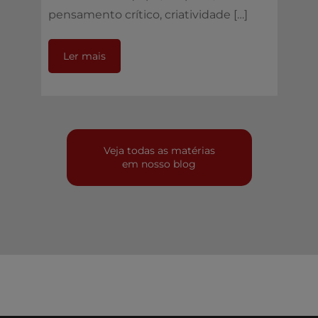
pensamento crítico, criatividade […]
Ler mais
Veja todas as matérias
em nosso blog
© 2025 Forbiz Business Software. Todos os
direitos reservados. CNPJ: 09.071.049/0001-00