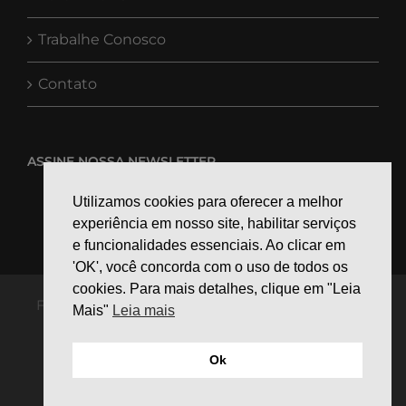
Trabalhe Conosco
Contato
ASSINE NOSSA NEWSLETTER
Utilizamos cookies para oferecer a melhor
experiência em nosso site, habilitar serviços
e funcionalidades essenciais. Ao clicar em
'OK', você concorda com o uso de todos os
cookies. Para mais detalhes, clique em "Leia
Forbiz Business Software |
Termo de privacidade
|
Mais"
Leia mais
Criado por
Lab Growth
Ok
Facebook
LinkedIn
Instagram
YouTube