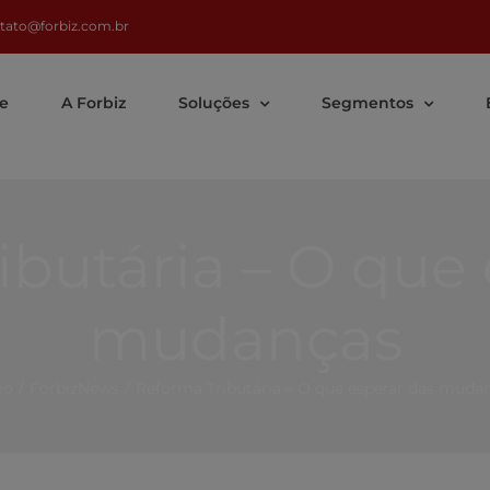
tato@forbiz.com.br
e
A Forbiz
Soluções
Segmentos
ibutária – O que 
mudanças
io
/
ForbizNews
/
Reforma Tributária – O que esperar das muda