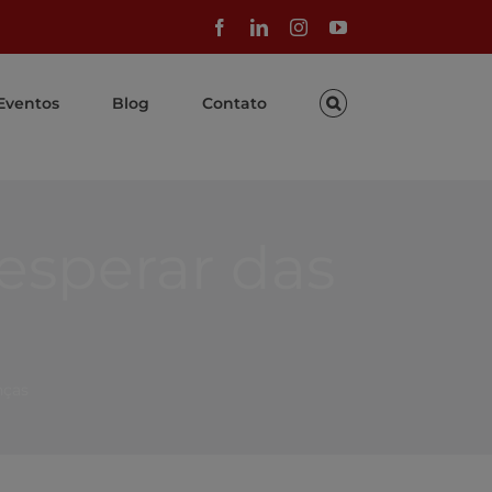
Facebook
LinkedIn
Instagram
YouTube
Eventos
Blog
Contato
esperar das
nças