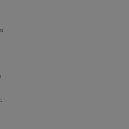
s.
s
o