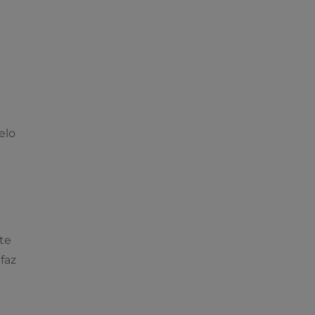
elo
te
faz