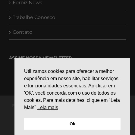
Forbiz News
Trabalhe Conosco
Contato
ASSINE NOSSA NEWSLETTER
Utilizamos cookies para oferecer a melhor
experiência em nosso site, habilitar serviços
e funcionalidades essenciais. Ao clicar em
'OK', você concorda com o uso de todos os
cookies. Para mais detalhes, clique em "Leia
Forbiz Business Software |
Termo de privacidade
|
Mais"
Leia mais
Criado por
Lab Growth
Ok
Facebook
LinkedIn
Instagram
YouTube