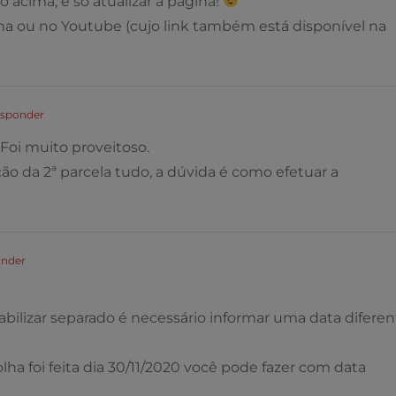
io acima, é só atualizar a página!
na ou no Youtube (cujo link também está disponível na
esponder
 Foi muito proveitoso.
ão da 2ª parcela tudo, a dúvida é como efetuar a
onder
bilizar separado é necessário informar uma data diferen
lha foi feita dia 30/11/2020 você pode fazer com data