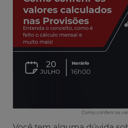
Como conferir os val
Você tem alguma dúvida sobr