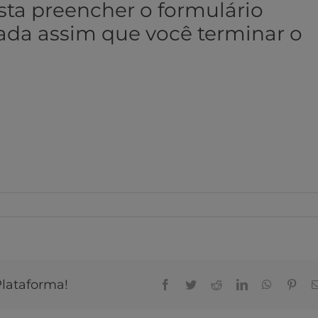
sta preencher o formulário
rada assim que você terminar o
Plataforma!
Facebook
Twitter
Reddit
LinkedIn
WhatsAp
Pinte