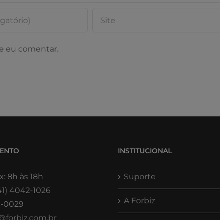
e eu comentar.
MENTO
INSTITUCIONAL
x: 8h às 18h
Suporte
41) 4042-1026
A Forbiz
3-0029
@forbiz.com.br