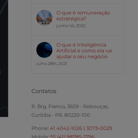
O que é remuneração
estratégica?
junho 1st, 2022
O que é Inteligência
Artificial e como ela vai
ajudar o seu negócio
julho 28th, 2021
Contatos
R. Brg. Franco, 3659 - Rebouças,
Curitiba - PR, 80220-100
Phone:
41 4042-1026 | 3073-0029
Mobile:
55 (41) 98785-2796