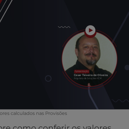
ores calculados nas Provisões
e como conferir os valores