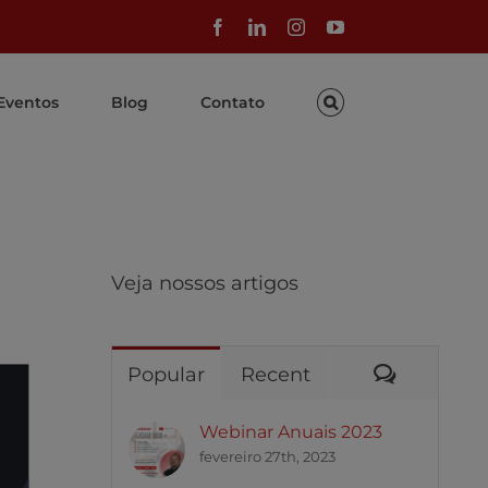
Facebook
LinkedIn
Instagram
YouTube
Eventos
Blog
Contato
Veja nossos artigos
Comentár
Popular
Recent
Webinar Anuais 2023
fevereiro 27th, 2023