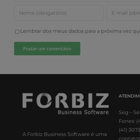
Lembrar dos meus dados para a próxima vez qu
ATENDI
Seg – Se
Fones: (
(41) 307
A Forbiz Business Software é uma
contato