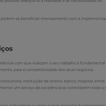
 possível adequá-lo à realidade e às necessidades do
e podem se beneficiar imensamente com a implementa
iços
elência com que realizam o seu trabalho é fundamental
emente, para a competitividade dos seus negócios.
onsultoria, instituição de ensino, banco, hospital, entre
mente um serviço de excelência se controlarem todo o 
essos, indicadores e vários outros aspectos fundamentais