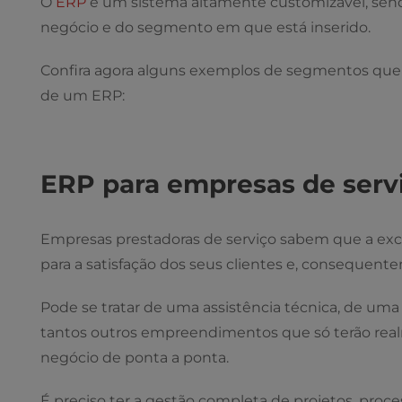
O
ERP
é um sistema altamente customizável, sendo
negócio e do segmento em que está inserido.
Confira agora alguns exemplos de segmentos qu
de um ERP:
ERP para empresas de serv
Empresas prestadoras de serviço sabem que a exc
para a satisfação dos seus clientes e, consequent
Pode se tratar de uma assistência técnica, de uma c
tantos outros empreendimentos que só terão real
negócio de ponta a ponta.
É preciso ter a gestão completa de projetos, proc