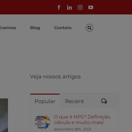
Facebook
LinkedIn
Instagram
YouTube
Eventos
Blog
Contato
m
Veja nossos artigos
Comentár
Popular
Recent
O que é NPS? Definição,
cálculo e muito mais!
dezembro 8th, 2021