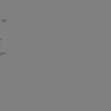
a de
ar
a
gar.