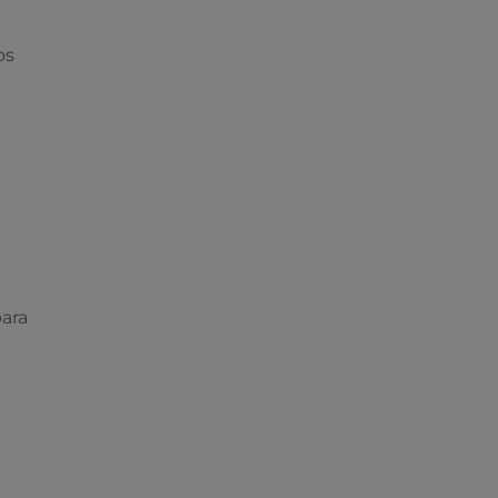
os
ara