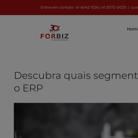
Ir
Entre em contato: 41 4042 1026 | 41 3073-0029
|
con
para
o
Hom
conteúdo
Descubra quais segment
o ERP
View
Larger
Image