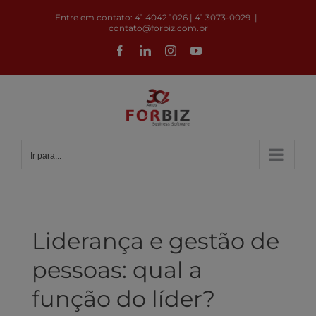
Ir
Entre em contato: 41 4042 1026 | 41 3073-0029
|
para
contato@forbiz.com.br
o
Facebook
LinkedIn
Instagram
YouTube
conteúdo
Ir para...
Liderança e gestão de
pessoas: qual a
função do líder?