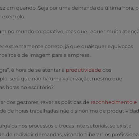
 vez em quando. Seja por uma demanda de última hora, p
r exemplo.
omum no mundo corporativo, mas que requer muita atençã
er extremamente correto, já que quaisquer equívocos
anceiros e de imagem para a empresa.
ra”, é hora de se atentar à
produtividade
dos
mplo, será que não há uma valorização, mesmo que
s horas no escritório?
r dos gestores, rever as políticas de
reconhecimento e
e de horas trabalhadas não é sinônimo de produtividad
gargalos nos processos e trocas intersetoriais, se existe
ade de redividir demandas, visando “liberar” os profissiona