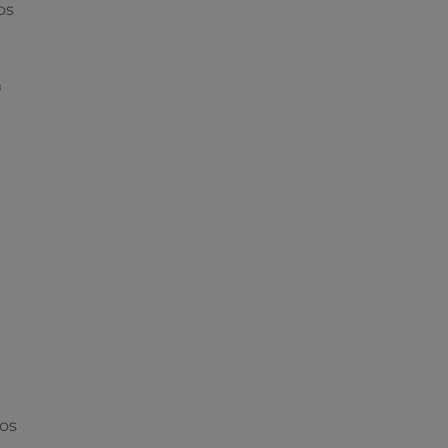
os
m
pos