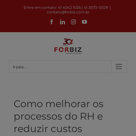
Ir
Entre em contato: 41 4042 1026 | 41 3073-0029
|
para
contato@forbiz.com.br
o
Facebook
LinkedIn
Instagram
YouTube
conteúdo
Ir para...
Como melhorar os
processos do RH e
reduzir custos