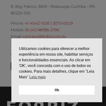
R. Brg. Franco, 3659 - Rebouças, Curitiba - PR,
80220-100
Phone:
41 4042-1026 | 3073-0029
Mobile:
55 (41) 98785-2796
Email:
contato@forbiz.com.br
Utilizamos cookies para oferecer a melhor
Acompanhe-nos nas Redes Sociais
experiência em nosso site, habilitar serviços
e funcionalidades essenciais. Ao clicar em
'OK', você concorda com o uso de todos os
cookies. Para mais detalhes, clique em "Leia
Mais"
Leia mais
Ok