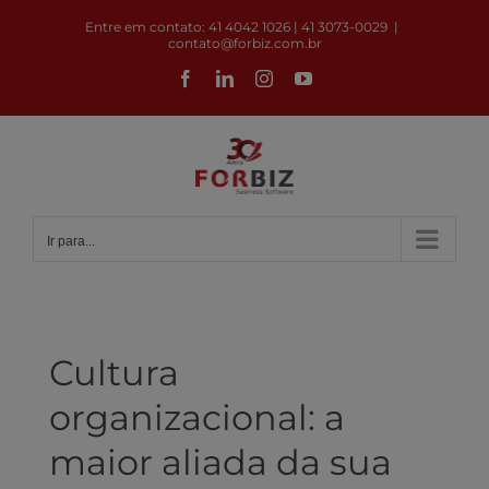
Ir
Entre em contato: 41 4042 1026 | 41 3073-0029
|
para
contato@forbiz.com.br
o
Facebook
LinkedIn
Instagram
YouTube
conteúdo
Ir para...
Cultura
organizacional: a
maior aliada da sua