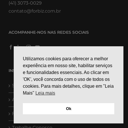
(41) 3073-0029
contato@forbiz.com.br
ACOMPANHE-NOS NAS REDES SOCIAIS
Utilizamos cookies para oferecer a melhor
experiência em nosso site, habilitar serviços
INSTITUCIONAL
e funcionalidades essenciais. Ao clicar em
'OK', você concorda com o uso de todos os
Suporte
cookies. Para mais detalhes, clique em "Leia
Mais"
Leia mais
A Forbiz
Ok
Forbiz News
Trabalhe Conosco