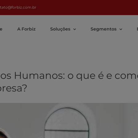
tato@forbiz.com.br
e
A Forbiz
Soluções
Segmentos
sos Humanos: o que é e com
resa?