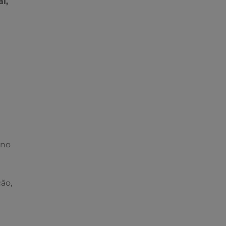
l,
 no
ão,