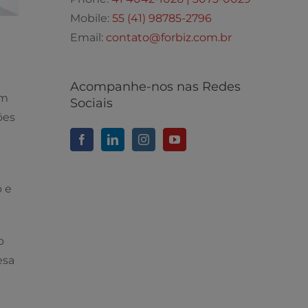
Mobile:
55 (41) 98785-2796
Email:
contato@forbiz.com.br
Acompanhe-nos nas Redes
em
Sociais
ões
 e
o
esa