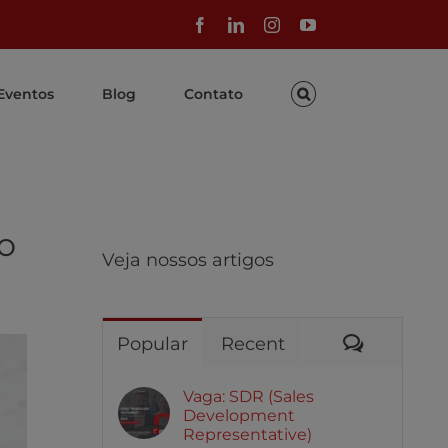
Facebook
LinkedIn
Instagram
YouTube
Eventos
Blog
Contato
o
Veja nossos artigos
Comentár
Popular
Recent
Vaga: SDR (Sales
Development
Representative)